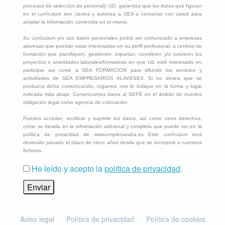
procesos de selección de personal); UD. garantiza que los datos que figuran
en el currículum son ciertos y autoriza a SEA a contactar con usted para
ampliar la información contenida en el mismo.
Su currículum y/o sus datos personales podrá ser comunicado a empresas
alavesas que puedan estar interesadas en su perfil profesional, a centros de
formación que planifiquen, gestionen, impartan, coordinen y/o tutoricen los
proyectos o actividades laborales/formativas en que Ud. esté interesado en
participar así como a SEA FORMACION para difundir los servicios y
actividades de SEA EMPRESARIOS ALAVESES. Si no desea que se
produzca dicha comunicación, rogamos nos lo indique en la forma y lugar
indicada más abajo. Comunicamos datos al SEPE en el ámbito de nuestra
obligación legal como agencia de colocación.
Puedes acceder, rectificar y suprimir los datos, así como otros derechos,
como se detalla en la información adicional y completa que puede ver en la
política de privacidad de www.empleoaraba.es Este currículum será
destruido pasado el plazo de cinco años desde que se incorpore a nuestros
ficheros.
He leído y acepto la
política de privacidad
.
Aviso legal
Política de privacidad
Política de cookies