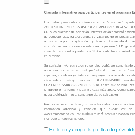
Cláusula informativa para participantes en el programa 
Los datos personales contenidos en el “currículum” aport
ASOCIACIÓN EMPRESARIAL “SEA EMPRESARIOS ALAVESES” pa
UD. y los procesos de selección, intermediación/acompañamiento
de competencias, para cobertura de vacantes de empresas alave
es necesario para la aplicación a petición del interesado de me
su currículum en procesos de selección de personal); UD. garanti
currículum son ciertos y autoriza a SEA a contactar con usted pa
en el mismo.
Su currículum y/o sus datos personales podrá ser comunicad
estar interesadas en su perfil profesional, a centros de form
impartan, coordinen y/o tutoricen los proyectos o actividades la
interesado en participar así como a SEA FORMACION para difund
SEA EMPRESARIOS ALAVESES. Si no desea que se produzca d
lo indique en la forma y lugar indicada más abajo. Comunicam
nuestra obligación legal como agencia de colocación.
Puedes acceder, rectificar y suprimir los datos, así como otro
información adicional y completa que puede ver en l
www.empleoaraba.es Este currículum será destruido pasado el 
incorpore a nuestros ficheros.
He leído y acepto la
política de privacid