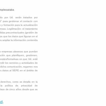
Empleoaraba
ado por Ud. serán tratados por
ra gestionar el contacto con
 y formación para la actualización
sas. Legitimación: el tratamiento
didas precontractuales (gestión de
za que los datos que figuran en el
ra ampliar la información contenida
o a empresas alavesas que puedan
ación que planifiquen, gestionen,
borales/formativas en que Ud. esté
ir los servicios y actividades de
icha comunicación, rogamos nos
os datos al SEPE en el ámbito de
s derechos, como se detalla en la
a política de privacidad de
plazo de cinco años desde que se
ad
.