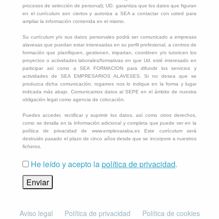
procesos de selección de personal); UD. garantiza que los datos que figuran
en el currículum son ciertos y autoriza a SEA a contactar con usted para
ampliar la información contenida en el mismo.
Su currículum y/o sus datos personales podrá ser comunicado a empresas
alavesas que puedan estar interesadas en su perfil profesional, a centros de
formación que planifiquen, gestionen, impartan, coordinen y/o tutoricen los
proyectos o actividades laborales/formativas en que Ud. esté interesado en
participar así como a SEA FORMACION para difundir los servicios y
actividades de SEA EMPRESARIOS ALAVESES. Si no desea que se
produzca dicha comunicación, rogamos nos lo indique en la forma y lugar
indicada más abajo. Comunicamos datos al SEPE en el ámbito de nuestra
obligación legal como agencia de colocación.
Puedes acceder, rectificar y suprimir los datos, así como otros derechos,
como se detalla en la información adicional y completa que puede ver en la
política de privacidad de www.empleoaraba.es Este currículum será
destruido pasado el plazo de cinco años desde que se incorpore a nuestros
ficheros.
He leído y acepto la
política de privacidad
.
Aviso legal
Política de privacidad
Política de cookies