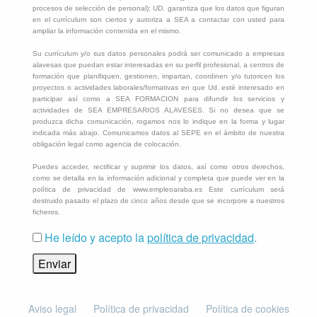
procesos de selección de personal); UD. garantiza que los datos que figuran
en el currículum son ciertos y autoriza a SEA a contactar con usted para
ampliar la información contenida en el mismo.
Su currículum y/o sus datos personales podrá ser comunicado a empresas
alavesas que puedan estar interesadas en su perfil profesional, a centros de
formación que planifiquen, gestionen, impartan, coordinen y/o tutoricen los
proyectos o actividades laborales/formativas en que Ud. esté interesado en
participar así como a SEA FORMACION para difundir los servicios y
actividades de SEA EMPRESARIOS ALAVESES. Si no desea que se
produzca dicha comunicación, rogamos nos lo indique en la forma y lugar
indicada más abajo. Comunicamos datos al SEPE en el ámbito de nuestra
obligación legal como agencia de colocación.
Puedes acceder, rectificar y suprimir los datos, así como otros derechos,
como se detalla en la información adicional y completa que puede ver en la
política de privacidad de www.empleoaraba.es Este currículum será
destruido pasado el plazo de cinco años desde que se incorpore a nuestros
ficheros.
He leído y acepto la
política de privacidad
.
Aviso legal
Política de privacidad
Política de cookies