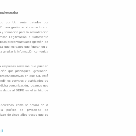
Empleoaraba
ado por Ud. serán tratados por
ra gestionar el contacto con
 y formación para la actualización
sas. Legitimación: el tratamiento
didas precontractuales (gestión de
za que los datos que figuran en el
ra ampliar la información contenida
o a empresas alavesas que puedan
ación que planifiquen, gestionen,
borales/formativas en que Ud. esté
ir los servicios y actividades de
icha comunicación, rogamos nos
os datos al SEPE en el ámbito de
s derechos, como se detalla en la
a política de privacidad de
plazo de cinco años desde que se
ad
.