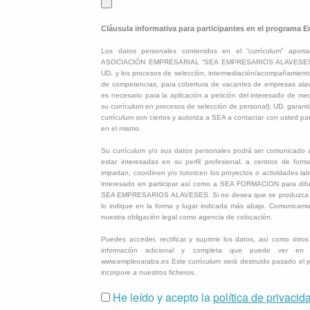
Cláusula informativa para participantes en el programa 
Los datos personales contenidos en el “currículum” aport
ASOCIACIÓN EMPRESARIAL “SEA EMPRESARIOS ALAVESES” pa
UD. y los procesos de selección, intermediación/acompañamiento
de competencias, para cobertura de vacantes de empresas alave
es necesario para la aplicación a petición del interesado de me
su currículum en procesos de selección de personal); UD. garanti
currículum son ciertos y autoriza a SEA a contactar con usted pa
en el mismo.
Su currículum y/o sus datos personales podrá ser comunicad
estar interesadas en su perfil profesional, a centros de form
impartan, coordinen y/o tutoricen los proyectos o actividades la
interesado en participar así como a SEA FORMACION para difund
SEA EMPRESARIOS ALAVESES. Si no desea que se produzca d
lo indique en la forma y lugar indicada más abajo. Comunicam
nuestra obligación legal como agencia de colocación.
Puedes acceder, rectificar y suprimir los datos, así como otro
información adicional y completa que puede ver en l
www.empleoaraba.es Este currículum será destruido pasado el 
incorpore a nuestros ficheros.
He leído y acepto la
política de privacid