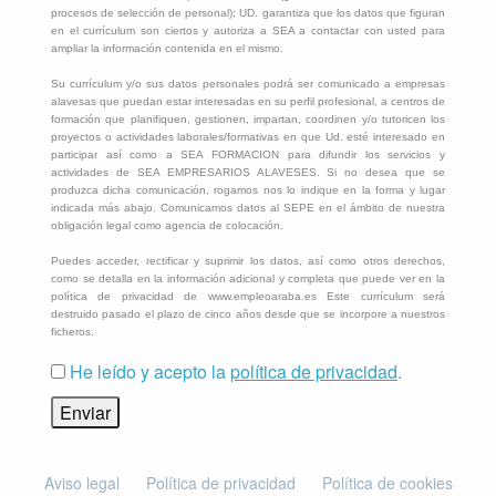
procesos de selección de personal); UD. garantiza que los datos que figuran
en el currículum son ciertos y autoriza a SEA a contactar con usted para
ampliar la información contenida en el mismo.
Su currículum y/o sus datos personales podrá ser comunicado a empresas
alavesas que puedan estar interesadas en su perfil profesional, a centros de
formación que planifiquen, gestionen, impartan, coordinen y/o tutoricen los
proyectos o actividades laborales/formativas en que Ud. esté interesado en
participar así como a SEA FORMACION para difundir los servicios y
actividades de SEA EMPRESARIOS ALAVESES. Si no desea que se
produzca dicha comunicación, rogamos nos lo indique en la forma y lugar
indicada más abajo. Comunicamos datos al SEPE en el ámbito de nuestra
obligación legal como agencia de colocación.
Puedes acceder, rectificar y suprimir los datos, así como otros derechos,
como se detalla en la información adicional y completa que puede ver en la
política de privacidad de www.empleoaraba.es Este currículum será
destruido pasado el plazo de cinco años desde que se incorpore a nuestros
ficheros.
He leído y acepto la
política de privacidad
.
Aviso legal
Política de privacidad
Política de cookies