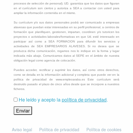
procesos de selección de personal); UD. garantiza que los datos que figuran
en el currículum son ciertos y autoriza a SEA a contactar con usted para
ampliar la información contenida en el mismo.
Su currículum y/o sus datos personales podrá ser comunicado a empresas
alavesas que puedan estar interesadas en su perfil profesional, a centros de
formación que planifiquen, gestionen, impartan, coordinen y/o tutoricen los
proyectos o actividades laborales/formativas en que Ud. esté interesado en
participar así como a SEA FORMACION para difundir los servicios y
actividades de SEA EMPRESARIOS ALAVESES. Si no desea que se
produzca dicha comunicación, rogamos nos lo indique en la forma y lugar
indicada más abajo. Comunicamos datos al SEPE en el ámbito de nuestra
obligación legal como agencia de colocación.
Puedes acceder, rectificar y suprimir los datos, así como otros derechos,
como se detalla en la información adicional y completa que puede ver en la
política de privacidad de www.empleoaraba.es Este currículum será
destruido pasado el plazo de cinco años desde que se incorpore a nuestros
ficheros.
He leído y acepto la
política de privacidad
.
Aviso legal
Política de privacidad
Política de cookies