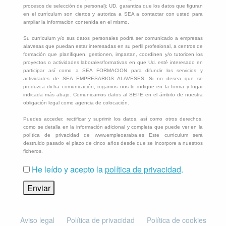
procesos de selección de personal); UD. garantiza que los datos que figuran
en el currículum son ciertos y autoriza a SEA a contactar con usted para
ampliar la información contenida en el mismo.
Su currículum y/o sus datos personales podrá ser comunicado a empresas
alavesas que puedan estar interesadas en su perfil profesional, a centros de
formación que planifiquen, gestionen, impartan, coordinen y/o tutoricen los
proyectos o actividades laborales/formativas en que Ud. esté interesado en
participar así como a SEA FORMACION para difundir los servicios y
actividades de SEA EMPRESARIOS ALAVESES. Si no desea que se
produzca dicha comunicación, rogamos nos lo indique en la forma y lugar
indicada más abajo. Comunicamos datos al SEPE en el ámbito de nuestra
obligación legal como agencia de colocación.
Puedes acceder, rectificar y suprimir los datos, así como otros derechos,
como se detalla en la información adicional y completa que puede ver en la
política de privacidad de www.empleoaraba.es Este currículum será
destruido pasado el plazo de cinco años desde que se incorpore a nuestros
ficheros.
He leído y acepto la
política de privacidad
.
Aviso legal
Política de privacidad
Política de cookies