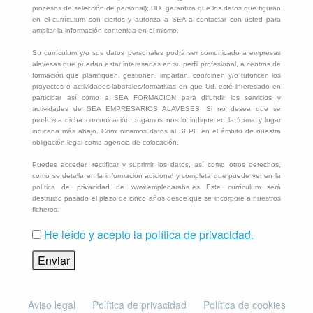
procesos de selección de personal); UD. garantiza que los datos que figuran
en el currículum son ciertos y autoriza a SEA a contactar con usted para
ampliar la información contenida en el mismo.
Su currículum y/o sus datos personales podrá ser comunicado a empresas
alavesas que puedan estar interesadas en su perfil profesional, a centros de
formación que planifiquen, gestionen, impartan, coordinen y/o tutoricen los
proyectos o actividades laborales/formativas en que Ud. esté interesado en
participar así como a SEA FORMACION para difundir los servicios y
actividades de SEA EMPRESARIOS ALAVESES. Si no desea que se
produzca dicha comunicación, rogamos nos lo indique en la forma y lugar
indicada más abajo. Comunicamos datos al SEPE en el ámbito de nuestra
obligación legal como agencia de colocación.
Puedes acceder, rectificar y suprimir los datos, así como otros derechos,
como se detalla en la información adicional y completa que puede ver en la
política de privacidad de www.empleoaraba.es Este currículum será
destruido pasado el plazo de cinco años desde que se incorpore a nuestros
ficheros.
He leído y acepto la
política de privacidad
.
Aviso legal
Política de privacidad
Política de cookies