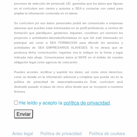
procesos de selección de personal); UD. garantiza que los datos que figuran
en el currículum son ciertos y autoriza a SEA a contactar con usted para
ampliar la información contenida en el mismo.
Su currículum y/o sus datos personales podrá ser comunicado a empresas
alavesas que puedan estar interesadas en su perfil profesional, a centros de
formación que planifiquen, gestionen, impartan, coordinen y/o tutoricen los
proyectos o actividades laborales/formativas en que Ud. esté interesado en
participar así como a SEA FORMACION para difundir los servicios y
actividades de SEA EMPRESARIOS ALAVESES. Si no desea que se
produzca dicha comunicación, rogamos nos lo indique en la forma y lugar
indicada más abajo. Comunicamos datos al SEPE en el ámbito de nuestra
obligación legal como agencia de colocación.
Puedes acceder, rectificar y suprimir los datos, así como otros derechos,
como se detalla en la información adicional y completa que puede ver en la
política de privacidad de www.empleoaraba.es Este currículum será
destruido pasado el plazo de cinco años desde que se incorpore a nuestros
ficheros.
He leído y acepto la
política de privacidad
.
Aviso legal
Política de privacidad
Política de cookies