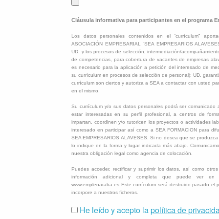
Cláusula informativa para participantes en el programa 
Los datos personales contenidos en el “currículum” aport
ASOCIACIÓN EMPRESARIAL “SEA EMPRESARIOS ALAVESES” pa
UD. y los procesos de selección, intermediación/acompañamiento
de competencias, para cobertura de vacantes de empresas alave
es necesario para la aplicación a petición del interesado de me
su currículum en procesos de selección de personal); UD. garanti
currículum son ciertos y autoriza a SEA a contactar con usted pa
en el mismo.
Su currículum y/o sus datos personales podrá ser comunicad
estar interesadas en su perfil profesional, a centros de form
impartan, coordinen y/o tutoricen los proyectos o actividades la
interesado en participar así como a SEA FORMACION para difund
SEA EMPRESARIOS ALAVESES. Si no desea que se produzca d
lo indique en la forma y lugar indicada más abajo. Comunicam
nuestra obligación legal como agencia de colocación.
Puedes acceder, rectificar y suprimir los datos, así como otro
información adicional y completa que puede ver en l
www.empleoaraba.es Este currículum será destruido pasado el 
incorpore a nuestros ficheros.
He leído y acepto la
política de privacid