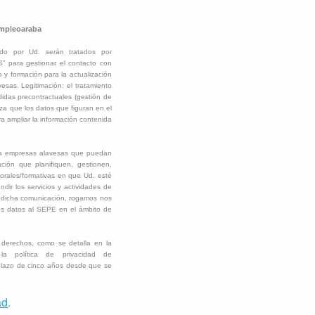
Empleoaraba
ado por Ud. serán tratados por
ra gestionar el contacto con
 y formación para la actualización
sas. Legitimación: el tratamiento
didas precontractuales (gestión de
za que los datos que figuran en el
ra ampliar la información contenida
o a empresas alavesas que puedan
ación que planifiquen, gestionen,
borales/formativas en que Ud. esté
ir los servicios y actividades de
icha comunicación, rogamos nos
os datos al SEPE en el ámbito de
s derechos, como se detalla en la
a política de privacidad de
plazo de cinco años desde que se
ad
.