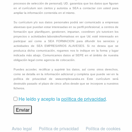
procesos de selección de personal); UD. garantiza que los datos que figuran
en el currículum son ciertos y autoriza a SEA a contactar con usted para
ampliar la información contenida en el mismo.
Su currículum y/o sus datos personales podrá ser comunicado a empresas
alavesas que puedan estar interesadas en su perfil profesional, a centros de
formación que planifiquen, gestionen, impartan, coordinen y/o tutoricen los
proyectos o actividades laborales/formativas en que Ud. esté interesado en
participar así como a SEA FORMACION para difundir los servicios y
actividades de SEA EMPRESARIOS ALAVESES. Si no desea que se
produzca dicha comunicación, rogamos nos lo indique en la forma y lugar
indicada más abajo. Comunicamos datos al SEPE en el ámbito de nuestra
obligación legal como agencia de colocación.
Puedes acceder, rectificar y suprimir los datos, así como otros derechos,
como se detalla en la información adicional y completa que puede ver en la
política de privacidad de www.empleoaraba.es Este currículum será
destruido pasado el plazo de cinco años desde que se incorpore a nuestros
ficheros.
He leído y acepto la
política de privacidad
.
Aviso legal
Política de privacidad
Política de cookies