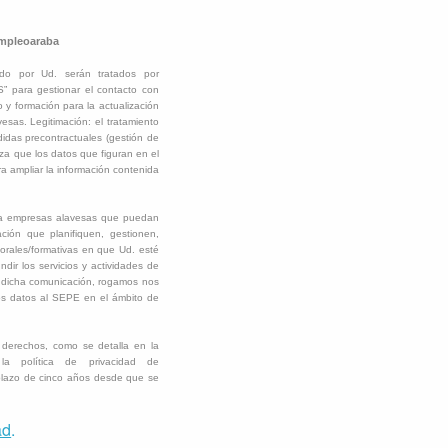
Empleoaraba
ado por Ud. serán tratados por
ra gestionar el contacto con
 y formación para la actualización
sas. Legitimación: el tratamiento
didas precontractuales (gestión de
za que los datos que figuran en el
ra ampliar la información contenida
o a empresas alavesas que puedan
ación que planifiquen, gestionen,
borales/formativas en que Ud. esté
ir los servicios y actividades de
icha comunicación, rogamos nos
os datos al SEPE en el ámbito de
s derechos, como se detalla en la
a política de privacidad de
plazo de cinco años desde que se
ad
.