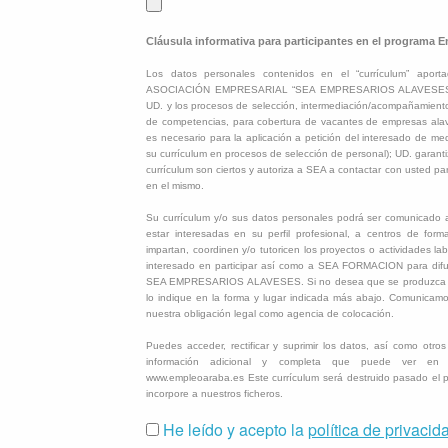
Cláusula informativa para participantes en el programa 
Los datos personales contenidos en el “currículum” aport
ASOCIACIÓN EMPRESARIAL “SEA EMPRESARIOS ALAVESES” pa
UD. y los procesos de selección, intermediación/acompañamiento
de competencias, para cobertura de vacantes de empresas alave
es necesario para la aplicación a petición del interesado de me
su currículum en procesos de selección de personal); UD. garanti
currículum son ciertos y autoriza a SEA a contactar con usted pa
en el mismo.
Su currículum y/o sus datos personales podrá ser comunicad
estar interesadas en su perfil profesional, a centros de form
impartan, coordinen y/o tutoricen los proyectos o actividades la
interesado en participar así como a SEA FORMACION para difund
SEA EMPRESARIOS ALAVESES. Si no desea que se produzca d
lo indique en la forma y lugar indicada más abajo. Comunicam
nuestra obligación legal como agencia de colocación.
Puedes acceder, rectificar y suprimir los datos, así como otro
información adicional y completa que puede ver en l
www.empleoaraba.es Este currículum será destruido pasado el 
incorpore a nuestros ficheros.
He leído y acepto la
política de privacid