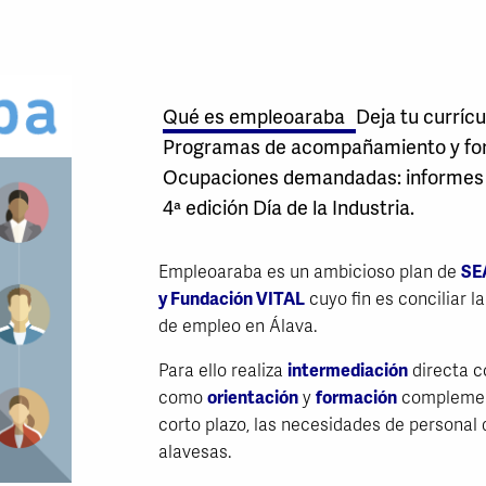
Qué es empleoaraba
Deja tu curríc
Programas de acompañamiento y fo
Ocupaciones demandadas: informes
4ª edición Día de la Industria.
Empleoaraba es un ambicioso plan de
SE
y Fundación VITAL
cuyo fin es conciliar l
de empleo en Álava.
Para ello realiza
intermediación
directa c
como
orientación
y
formación
complement
corto plazo, las necesidades de personal
alavesas.